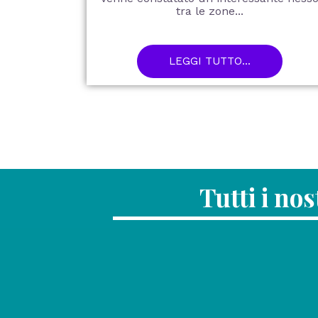
tra le zone...
LEGGI TUTTO...
Tutti i no